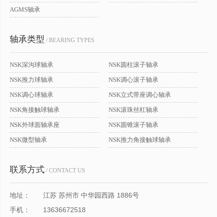
AGMS轴承
轴承类型
/ BEARING TYPES
NSK深沟球轴承
NSK圆柱滚子轴承
NSK推力球轴承
NSK调心滚子轴承
NSK调心球轴承
NSK立式带座调心轴承
NSK角接触球轴承
NSK滚珠丝杠轴承
NSK外球面轴承座
NSK圆锥滚子轴承
NSK微型轴承
NSK推力角接触球轴承
联系方式
/ CONTACT US
地址：
江苏 苏州市 中华园西路 1886号
手机：
13636672518