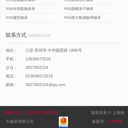
NSK外球面轴承座
NSK圆锥滚子轴承
NSK微型轴承
NSK推力角接触球轴承
联系方式
/ CONTACT US
地址：
江苏 苏州市 中华园西路 1886号
手机：
13636672518
Q Q：
3027602224
电话：
013636672518
邮箱：
3027602224@qq.com
版权所有 © 上海海
| 网站首页
| 公司简介
| 联系我们
久轴承有限公司
备案号：
沪ICP备