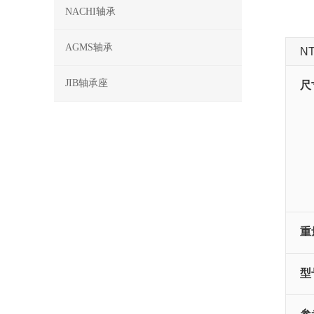
NACHI轴承
AGMS轴承
N
JIB轴承座
尺
重
型