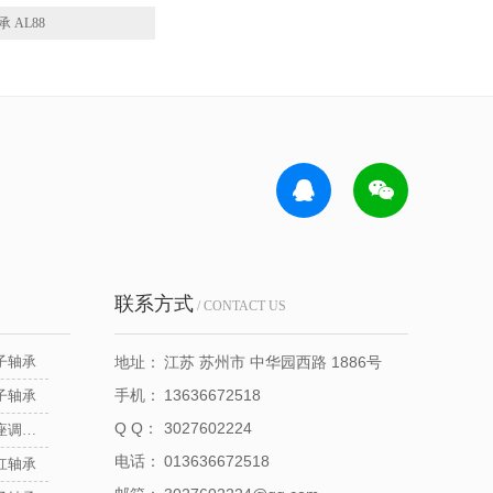
承 AL88
联系方式
/ CONTACT US
子轴承
地址：
江苏 苏州市 中华园西路 1886号
手机：
13636672518
子轴承
Q Q：
3027602224
NSK立式带座调心轴承
电话：
013636672518
杠轴承