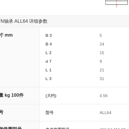
TN轴承 ALL64 详细参数
寸 mm
B 3
5
B 4
24
L 2
15
d 7
9
L 1
21
L 3
31
量 kg 100件
(大约)
4.56
号
型号
ALL64