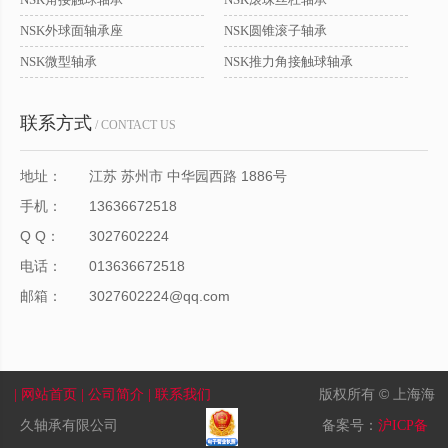
NSK外球面轴承座
NSK圆锥滚子轴承
NSK微型轴承
NSK推力角接触球轴承
联系方式
/ CONTACT US
地址：
江苏 苏州市 中华园西路 1886号
手机：
13636672518
Q Q：
3027602224
电话：
013636672518
邮箱：
3027602224@qq.com
版权所有 © 上海海
| 网站首页
| 公司简介
| 联系我们
久轴承有限公司
备案号：
沪ICP备