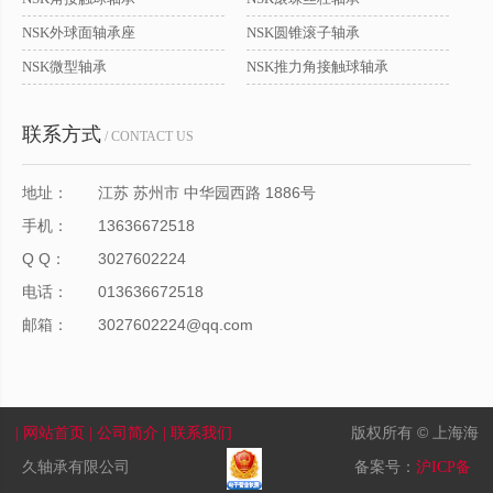
NSK外球面轴承座
NSK圆锥滚子轴承
NSK微型轴承
NSK推力角接触球轴承
联系方式
/ CONTACT US
地址：
江苏 苏州市 中华园西路 1886号
手机：
13636672518
Q Q：
3027602224
电话：
013636672518
邮箱：
3027602224@qq.com
版权所有 © 上海海
| 网站首页
| 公司简介
| 联系我们
久轴承有限公司
备案号：
沪ICP备