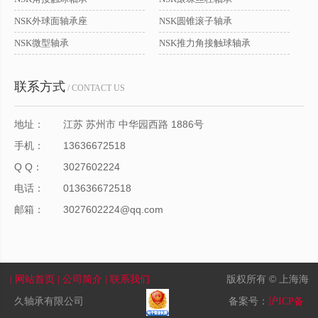
NSK外球面轴承座
NSK圆锥滚子轴承
NSK微型轴承
NSK推力角接触球轴承
联系方式
/ CONTACT US
地址：
江苏 苏州市 中华园西路 1886号
手机：
13636672518
Q Q：
3027602224
电话：
013636672518
邮箱：
3027602224@qq.com
版权所有 © 上海海
| 网站首页
| 公司简介
| 联系我们
久轴承有限公司
备案号：
沪ICP备