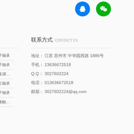
联系方式
/ CONTACT US
子轴承
地址：
江苏 苏州市 中华园西路 1886号
手机：
13636672518
子轴承
Q Q：
3027602224
NSK立式带座调心轴承
电话：
013636672518
杠轴承
邮箱：
3027602224@qq.com
子轴承
NSK推力角接触球轴承