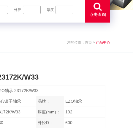
外径
厚度
点击查询
您的位置：
首页
>
产品中心
3172K/W33
ZO轴承 23172K/W33
调心滚子轴承
品牌：
EZO轴承
3172K/W33
厚度(mm)：
192
60
外径D：
600