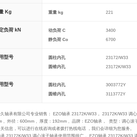
量 Kg
重量 kg
221
定负荷 kN
动负荷 C
3400
静负荷 Co
6700
用型号
圆柱内孔
23172/W33
圆锥内孔
23172K/W33
用型号
圆柱内孔
3003772Y
圆锥内孔
3113772Y
久轴承有限公司专业销售： EZO轴承 23172K/W33， 23172K/W33 调
mm , 外径：600mm , 厚度：192mm , 品牌：EZO轴承， 类型：调心滚
相关信息，可以进行在线咨询或者拨打热线电话 ，我们会详细为您服务。
轴承 23172K/W33 调心滚子轴承使用范围很广， EZO轴承 23172