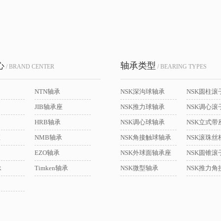
心
轴承类型
/ BRAND CENTER
/ BEARING TYPES
NTN轴承
NSK深沟球轴承
NSK圆柱滚
JIB轴承座
NSK推力球轴承
NSK调心滚
HRB轴承
NSK调心球轴承
座
NMB轴承
NSK角接触球轴承
NSK滚珠丝
EZO轴承
NSK外球面轴承座
NSK圆锥滚
承
Timken轴承
NSK微型轴承