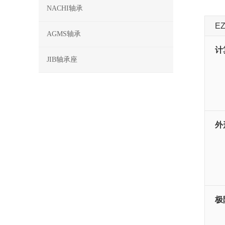
NACHI轴承
E
AGMS轴承
计
JIB轴承座
外
极