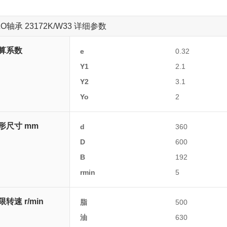
ZO轴承 23172K/W33 详细参数
算系数
e
0.32
Y1
2.1
Y2
3.1
Yo
2
形尺寸 mm
d
360
D
600
B
192
rmin
5
限转速 r/min
脂
500
油
630