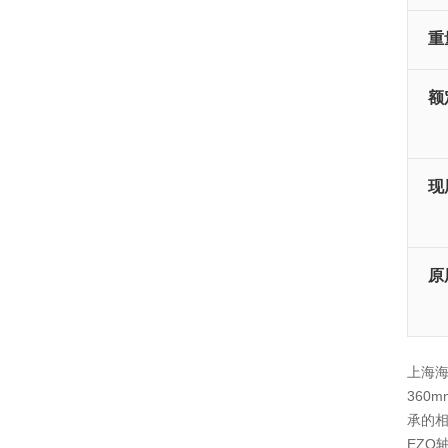
重
额
现
原
上海海
360
承的
EZO