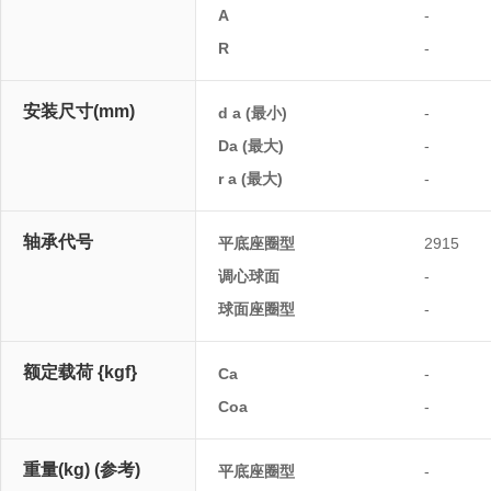
A
-
R
-
安装尺寸(mm)
d a (最小)
-
Da (最大)
-
r a (最大)
-
轴承代号
平底座圈型
2915
调心球面
-
球面座圈型
-
额定载荷 {kgf}
Ca
-
Coa
-
重量(kg) (参考)
平底座圈型
-