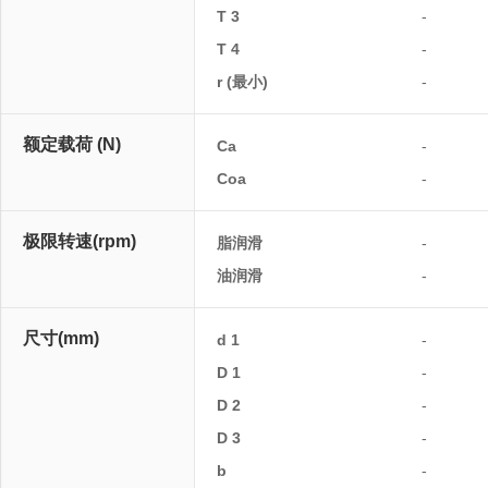
T 3
-
T 4
-
r (最小)
-
额定载荷 (N)
Ca
-
Coa
-
极限转速(rpm)
脂润滑
-
油润滑
-
尺寸(mm)
d 1
-
D 1
-
D 2
-
D 3
-
b
-