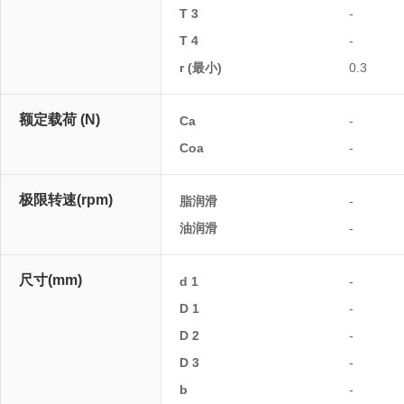
T 3
-
T 4
-
r (最小)
0.3
额定载荷 (N)
Ca
-
Coa
-
极限转速(rpm)
脂润滑
-
油润滑
-
尺寸(mm)
d 1
-
D 1
-
D 2
-
D 3
-
b
-