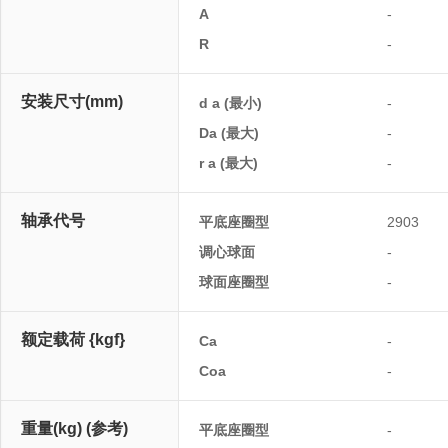
A
-
R
-
安装尺寸(mm)
d a (最小)
-
Da (最大)
-
r a (最大)
-
轴承代号
平底座圈型
2903
调心球面
-
球面座圈型
-
额定载荷 {kgf}
Ca
-
Coa
-
重量(kg) (参考)
平底座圈型
-