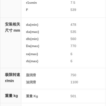
r1smin
7.5
F
539
E
安装相关
da(min)
478
尺寸 mm
da(max)
535
db(min)
560
Da(max)
770
Da(min)
ra(max)
6
rb(max)
6
极限转速
脂润滑
750
r/min
油润滑
1100
重量 kg
重量 Kg
501