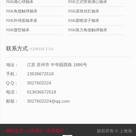
NSK调心球轴承
NSK立式带座调心轴承
NSK角接触球轴承
NSK滚珠丝杠轴承
NSK外球面轴承座
NSK圆锥滚子轴承
NSK微型轴承
NSK推力角接触球轴承
联系方式
/ CONTACT US
地址：
江苏 苏州市 中华园西路 1886号
手机：
13636672518
Q Q：
3027602224
电话：
013636672518
邮箱：
3027602224@qq.com
版权所有 © 上海海
| 网站首页
| 公司简介
| 联系我们