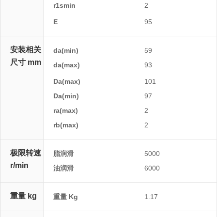
r1smin
2
F
E
95
安装相关
da(min)
59
尺寸 mm
da(max)
93
db(min)
Da(max)
101
Da(min)
97
ra(max)
2
rb(max)
2
极限转速
脂润滑
5000
r/min
油润滑
6000
重量 kg
重量 Kg
1.17