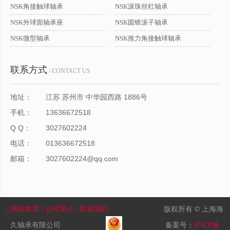
NSK角接触球轴承
NSK滚珠丝杠轴承
NSK外球面轴承座
NSK圆锥滚子轴承
NSK微型轴承
NSK推力角接触球轴承
联系方式
/ CONTACT US
地址：
江苏 苏州市 中华园西路 1886号
手机：
13636672518
Q Q：
3027602224
电话：
013636672518
邮箱：
3027602224@qq.com
版权所有 © 上海海
| 网站首页
| 公司简介
| 联系我们
久轴承有限公司
备案号：
沪ICP备