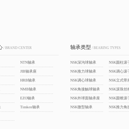
心
轴承类型
/ BRAND CENTER
/ BEARING TYPES
NTN轴承
NSK深沟球轴承
NSK圆柱滚
JIB轴承座
NSK推力球轴承
NSK调心滚
HRB轴承
NSK调心球轴承
座
NMB轴承
NSK角接触球轴承
NSK滚珠丝
EZO轴承
NSK外球面轴承座
NSK圆锥滚
承
Timken轴承
NSK微型轴承