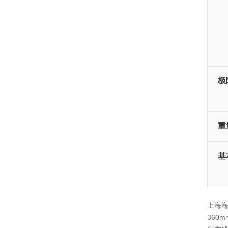
极
重
基
上海海
360