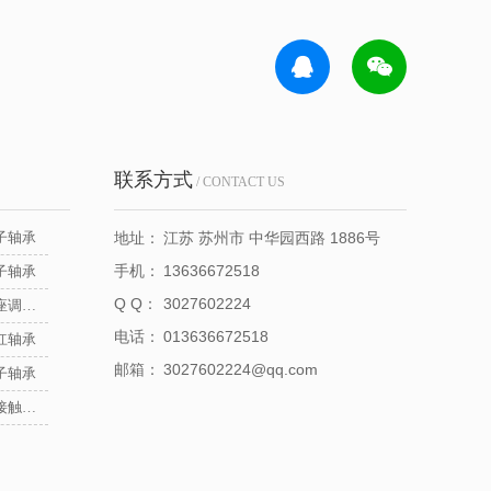
联系方式
/ CONTACT US
子轴承
地址：
江苏 苏州市 中华园西路 1886号
手机：
13636672518
子轴承
Q Q：
3027602224
NSK立式带座调心轴承
电话：
013636672518
杠轴承
邮箱：
3027602224@qq.com
子轴承
NSK推力角接触球轴承