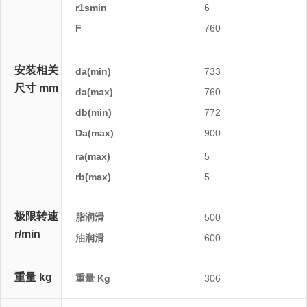
r1smin
6
F
760
E
安装相关
da(min)
733
尺寸 mm
da(max)
760
db(min)
772
Da(max)
900
Da(min)
ra(max)
5
rb(max)
5
极限转速
脂润滑
500
r/min
油润滑
600
重量 kg
重量 Kg
306