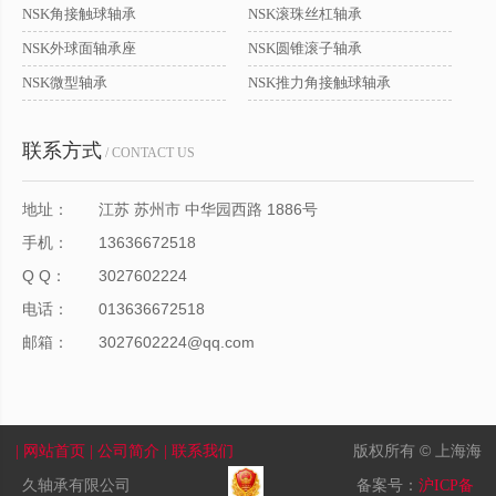
NSK角接触球轴承
NSK滚珠丝杠轴承
NSK外球面轴承座
NSK圆锥滚子轴承
NSK微型轴承
NSK推力角接触球轴承
联系方式
/ CONTACT US
地址：
江苏 苏州市 中华园西路 1886号
手机：
13636672518
Q Q：
3027602224
电话：
013636672518
邮箱：
3027602224@qq.com
版权所有 © 上海海
| 网站首页
| 公司简介
| 联系我们
久轴承有限公司
备案号：
沪ICP备