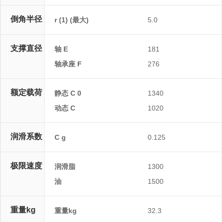
倒角半径
r (1) (最大)
5.0
支撑直径
轴 E
181
轴承座 F
276
额定载荷
静态 C 0
1340
动态 C
1020
润滑系数
C g
0.125
极限速度
润滑脂
1300
油
1500
重量kg
重量kg
32.3