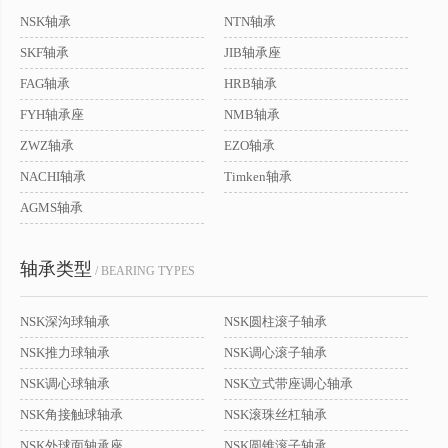
NSK轴承
NTN轴承
SKF轴承
JIB轴承座
FAG轴承
HRB轴承
FYH轴承座
NMB轴承
ZWZ轴承
EZO轴承
NACHI轴承
Timken轴承
AGMS轴承
轴承类型
/ BEARING TYPES
NSK深沟球轴承
NSK圆柱滚子轴承
NSK推力球轴承
NSK调心滚子轴承
NSK调心球轴承
NSK立式带座调心轴承
NSK角接触球轴承
NSK滚珠丝杠轴承
NSK外球面轴承座
NSK圆锥滚子轴承