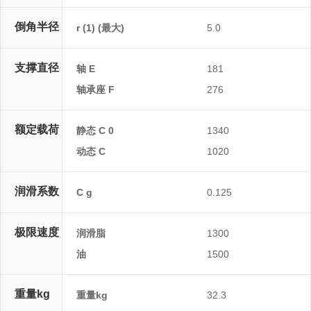
倒角半径
r (1) (最大)
5.0
支撑直径
轴 E
181
轴承座 F
276
额定载荷
静态 C 0
1340
动态 C
1020
润滑系数
C g
0.125
极限速度
润滑脂
1300
油
1500
重量kg
重量kg
32.3