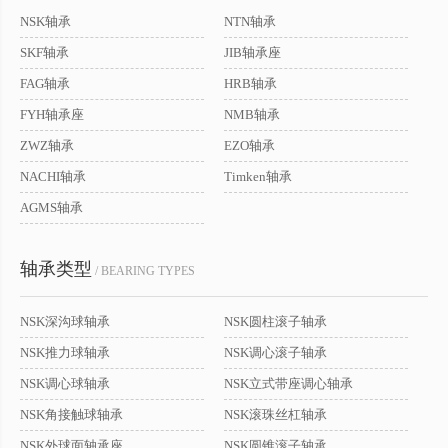
NSK轴承
NTN轴承
SKF轴承
JIB轴承座
FAG轴承
HRB轴承
FYH轴承座
NMB轴承
ZWZ轴承
EZO轴承
NACHI轴承
Timken轴承
AGMS轴承
轴承类型
/ BEARING TYPES
NSK深沟球轴承
NSK圆柱滚子轴承
NSK推力球轴承
NSK调心滚子轴承
NSK调心球轴承
NSK立式带座调心轴承
NSK角接触球轴承
NSK滚珠丝杠轴承
NSK外球面轴承座
NSK圆锥滚子轴承