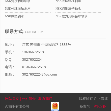
NSK角接触球轴承
NSK滚珠丝杠轴承
NSK外球面轴承座
NSK圆锥滚子轴承
NSK微型轴承
NSK推力角接触球轴承
联系方式
/ CONTACT US
地址：
江苏 苏州市 中华园西路 1886号
手机：
13636672518
Q Q：
3027602224
电话：
013636672518
邮箱：
3027602224@qq.com
版权所有 © 上海海
| 网站首页
| 公司简介
| 联系我们
久轴承有限公司
备案号：
沪ICP备