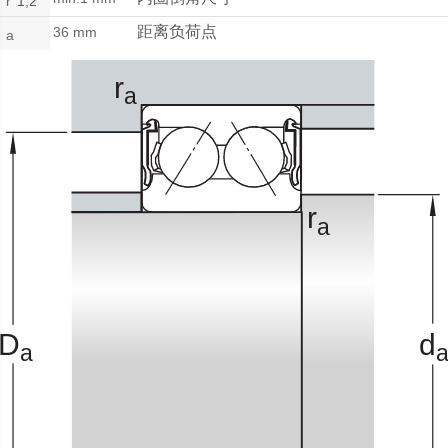
r
1,2
距离负荷点
36 mm
a