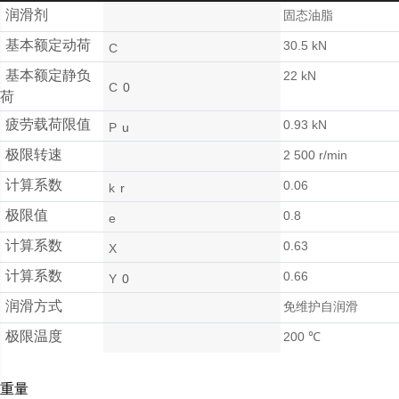
润滑剂
固态油脂
基本额定动荷
30.5 kN
C
基本额定静负
22 kN
C
0
荷
疲劳载荷限值
0.93 kN
P
u
极限转速
2 500 r/min
计算系数
0.06
k
r
极限值
0.8
e
计算系数
0.63
X
计算系数
0.66
Y
0
润滑方式
免维护自润滑
极限温度
200 ℃
重量