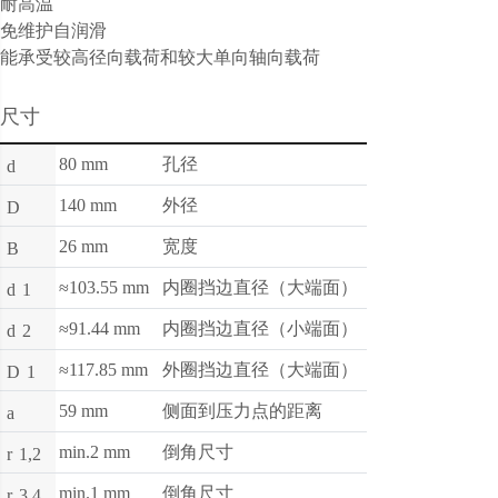
耐高温
免维护自润滑
能承受较高径向载荷和较大单向轴向载荷
尺寸
80 mm
孔径
d
140 mm
外径
D
26 mm
宽度
B
≈103.55 mm
内圈挡边直径（大端面）
d
1
≈91.44 mm
内圈挡边直径（小端面）
d
2
≈117.85 mm
外圈挡边直径（大端面）
D
1
59 mm
侧面到压力点的距离
a
min.2 mm
倒角尺寸
r
1,2
min.1 mm
倒角尺寸
r
3,4