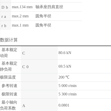
max.134 mm
轴承座挡肩直径
D
b
max.2 mm
圆角半径
r
a
max.1 mm
圆角半径
r
b
数据计算
基本额定
80.6 kN
C
动荷
基本额定
69.5 kN
C
0
静负荷
极限温度
200 ℃
参考转速
5 000 r/min
极限转速
5 300 r/min
最小轴向
0.0801
A
负荷系数