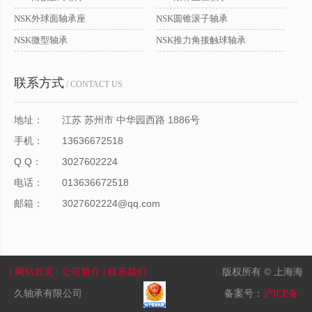
NSK外球面轴承座
NSK圆锥滚子轴承
NSK微型轴承
NSK推力角接触球轴承
联系方式
/ CONTACT US
地址：
江苏 苏州市 中华园西路 1886号
手机：
13636672518
Q Q：
3027602224
电话：
013636672518
邮箱：
3027602224@qq.com
版权所有 © 上海海
| 网站首页
| 公司简介
| 联系我们
久轴承有限公司
备案号：
沪ICP备