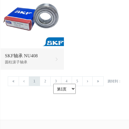
SKF轴承 NU408
圆柱滚子轴承
1
2
3
4
5
跳转到：