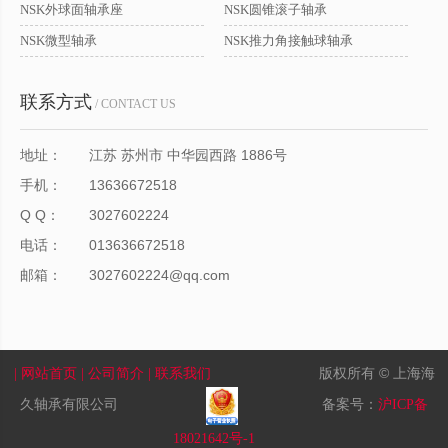
NSK外球面轴承座
NSK圆锥滚子轴承
NSK微型轴承
NSK推力角接触球轴承
联系方式
/ CONTACT US
地址：
江苏 苏州市 中华园西路 1886号
手机：
13636672518
Q Q：
3027602224
电话：
013636672518
邮箱：
3027602224@qq.com
版权所有 © 上海海
| 网站首页
| 公司简介
| 联系我们
久轴承有限公司
备案号：
沪ICP备
18021642号-1