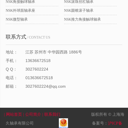
NSK角接触球轴承
NSK滚珠丝杠轴承
NSK外球面轴承座
NSK圆锥滚子轴承
NSK微型轴承
NSK推力角接触球轴承
联系方式
/ CONTACT US
地址：
江苏 苏州市 中华园西路 1886号
手机：
13636672518
Q Q：
3027602224
电话：
013636672518
邮箱：
3027602224@qq.com
版权所有 © 上海海
| 网站首页
| 公司简介
| 联系我们
久轴承有限公司
备案号：
沪ICP备