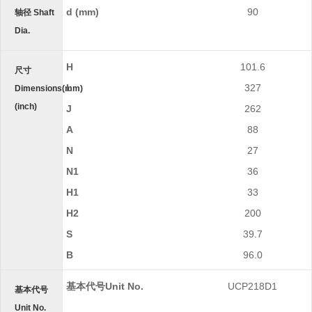
d (in.)
d (mm)
90
轴径 Shaft
Dia.
H
101.6
尺寸
L
327
Dimensions(mm)
(inch)
J
262
A
88
N
27
N1
36
H1
33
H2
200
S
39.7
B
96.0
基本代号Unit No.
UCP218D1
基本代号
Unit No.