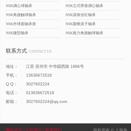
NSK调心球轴承
NSK立式带座调心轴承
NSK角接触球轴承
NSK滚珠丝杠轴承
NSK外球面轴承座
NSK圆锥滚子轴承
NSK微型轴承
NSK推力角接触球轴承
联系方式
/ CONTACT US
地址：
江苏 苏州市 中华园西路 1886号
手机：
13636672518
Q Q：
3027602224
电话：
013636672518
邮箱：
3027602224@qq.com
版权所有 © 上海海
| 网站首页
| 公司简介
| 联系我们