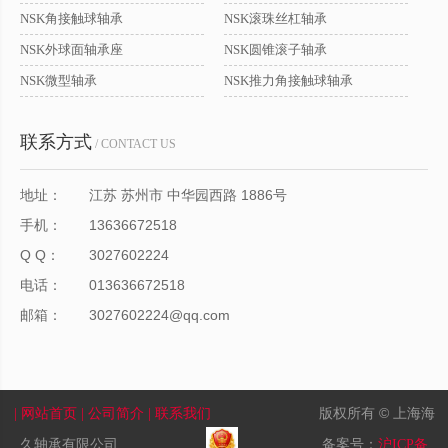
NSK角接触球轴承
NSK滚珠丝杠轴承
NSK外球面轴承座
NSK圆锥滚子轴承
NSK微型轴承
NSK推力角接触球轴承
联系方式
/ CONTACT US
地址：
江苏 苏州市 中华园西路 1886号
手机：
13636672518
Q Q：
3027602224
电话：
013636672518
邮箱：
3027602224@qq.com
版权所有 © 上海海
| 网站首页
| 公司简介
| 联系我们
久轴承有限公司
备案号：
沪ICP备