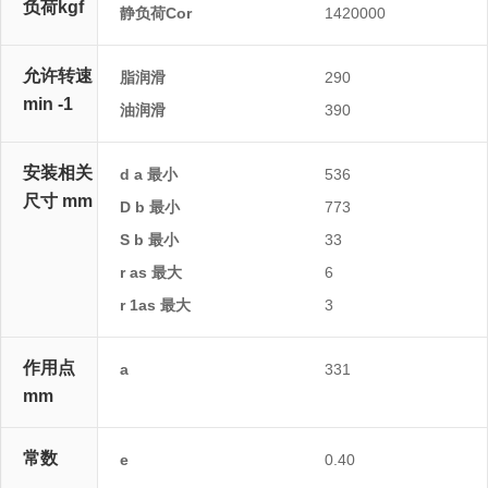
负荷kgf
静负荷Cor
1420000
允许转速
脂润滑
290
min -1
油润滑
390
安装相关
d a 最小
536
尺寸 mm
D b 最小
773
S b 最小
33
r as 最大
6
r 1as 最大
3
作用点
a
331
mm
常数
e
0.40