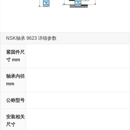
内部接口异常
搜轴网v=xf8.0
NSK轴承 9623 详细参数
紧固件尺
d 1
B 1
d 2
B 2
B 3
寸 mm
轴承内径
d
mm
公称型号
(适用轴承+紧固件)
安装相关
A min
K min
d e min
b min
尺寸