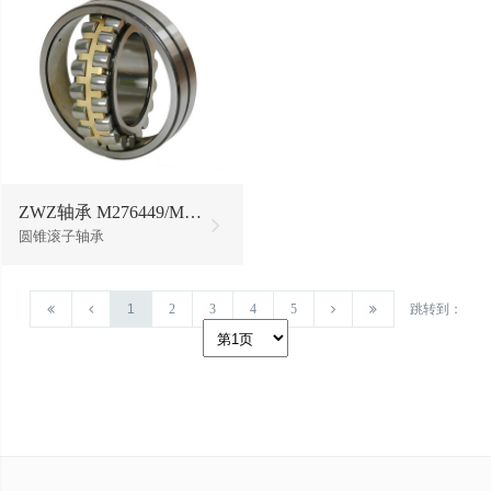
ZWZ轴承 M276449/M276410
圆锥滚子轴承
1
2
3
4
5
跳转到：