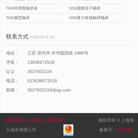
NSK外球面轴承座
NSK圆锥滚子轴承
NSK微型轴承
NSK推力角接触球轴承
联系方式
/ CONTACT US
地址：
江苏 苏州市 中华园西路 1886号
手机：
13636672518
Q Q：
3027602224
电话：
013636672518
邮箱：
3027602224@qq.com
版权所有 © 上海海
| 网站首页
| 公司简介
| 联系我们
久轴承有限公司
备案号：
沪ICP备