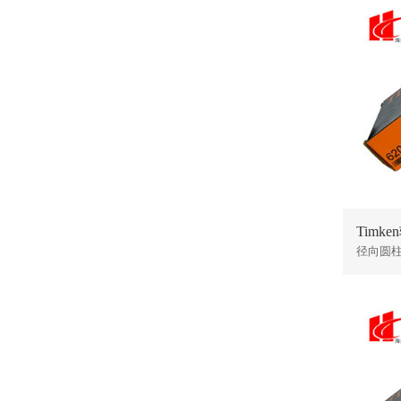
Timke
径向圆