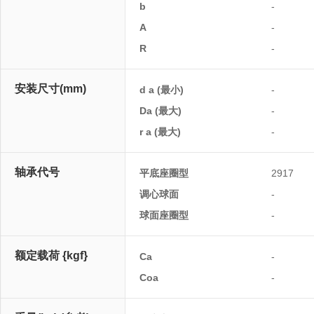
b
-
A
-
R
-
安装尺寸(mm)
d a (最小)
-
Da (最大)
-
r a (最大)
-
轴承代号
平底座圈型
2917
调心球面
-
球面座圈型
-
额定载荷 {kgf}
Ca
-
Coa
-