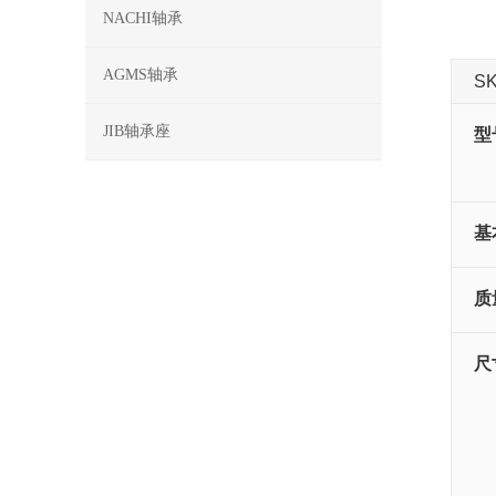
NACHI轴承
AGMS轴承
S
JIB轴承座
型
基
质
尺