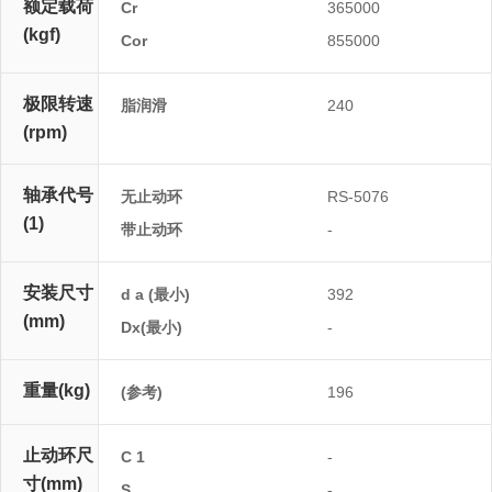
额定载荷
Cr
365000
(kgf)
Cor
855000
极限转速
脂润滑
240
(rpm)
轴承代号
无止动环
RS-5076
(1)
带止动环
-
安装尺寸
d a (最小)
392
(mm)
Dx(最小)
-
重量(kg)
(参考)
196
止动环尺
C 1
-
寸(mm)
S
-