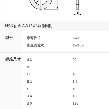
NSK轴承 AW18X 详细参数
型号
带弯舌式
AW18
带直线舌式
AW18X
标准尺寸
d 3
90
M
86.5
f 1
10
B 1
1.8
f
10
d 4
108
d 5
126