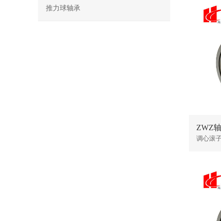
推力球轴承
ZWZ轴承
调心滚