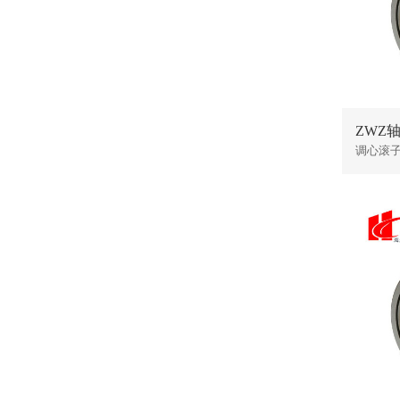
ZWZ轴承
调心滚