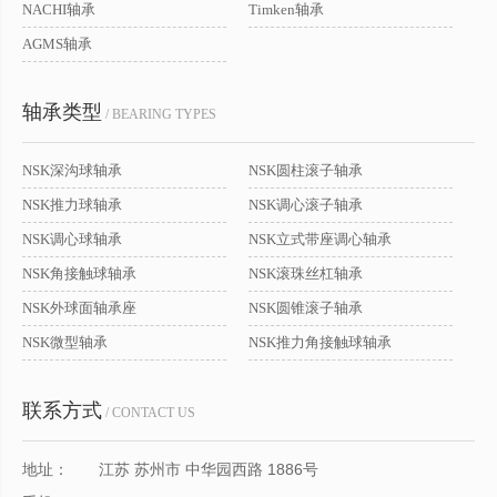
NACHI轴承
Timken轴承
AGMS轴承
轴承类型
/ BEARING TYPES
NSK深沟球轴承
NSK圆柱滚子轴承
NSK推力球轴承
NSK调心滚子轴承
NSK调心球轴承
NSK立式带座调心轴承
NSK角接触球轴承
NSK滚珠丝杠轴承
NSK外球面轴承座
NSK圆锥滚子轴承
NSK微型轴承
NSK推力角接触球轴承
联系方式
/ CONTACT US
地址：
江苏 苏州市 中华园西路 1886号