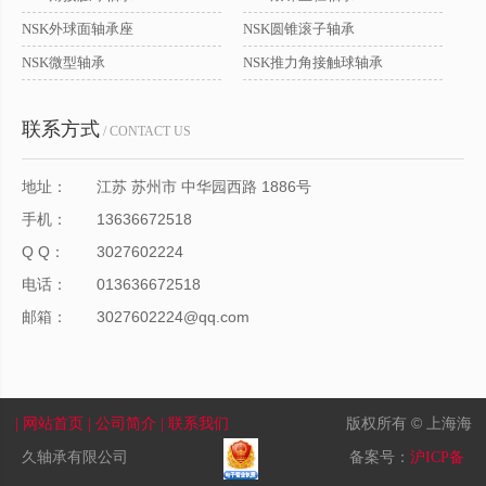
NSK外球面轴承座
NSK圆锥滚子轴承
NSK微型轴承
NSK推力角接触球轴承
联系方式
/ CONTACT US
地址：
江苏 苏州市 中华园西路 1886号
手机：
13636672518
Q Q：
3027602224
电话：
013636672518
邮箱：
3027602224@qq.com
版权所有 © 上海海
| 网站首页
| 公司简介
| 联系我们
久轴承有限公司
备案号：
沪ICP备