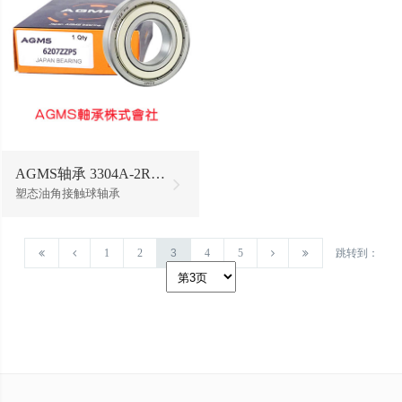
AGMS轴承 3304A-2RS1/W64
塑态油角接触球轴承
1
2
3
4
5
跳转到：