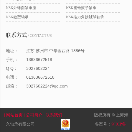
NSK外球面轴承座
NSK圆锥滚子轴承
NSK微型轴承
NSK推力角接触球轴承
联系方式
/ CONTACT US
地址：
江苏 苏州市 中华园西路 1886号
手机：
13636672518
Q Q：
3027602224
电话：
013636672518
邮箱：
3027602224@qq.com
版权所有 © 上海海
| 网站首页
| 公司简介
| 联系我们
久轴承有限公司
备案号：
沪ICP备