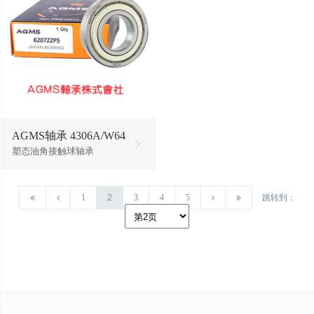
AGMS轴承 4306A/W64
塑态油角接触球轴承
1
2
3
4
5
跳转到：