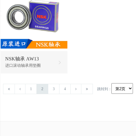
NSK轴承 AW13
进口滚动轴承用垫圈
1
2
3
4
跳转到：