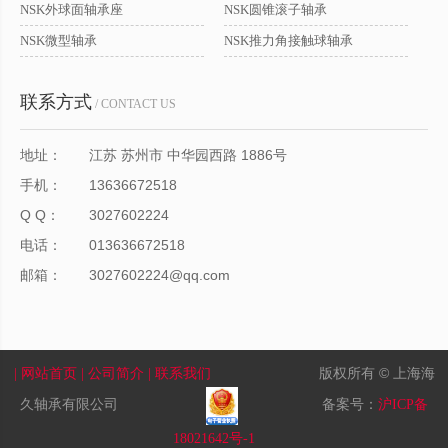
NSK外球面轴承座
NSK圆锥滚子轴承
NSK微型轴承
NSK推力角接触球轴承
联系方式
/ CONTACT US
地址：
江苏 苏州市 中华园西路 1886号
手机：
13636672518
Q Q：
3027602224
电话：
013636672518
邮箱：
3027602224@qq.com
版权所有 © 上海海
| 网站首页
| 公司简介
| 联系我们
久轴承有限公司
备案号：
沪ICP备
18021642号-1