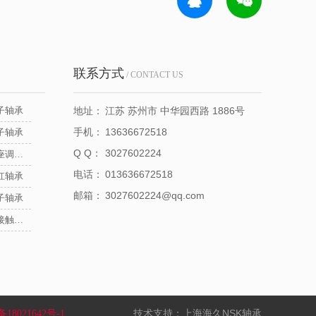
联系方式
/ CONTACT US
子轴承
地址：
江苏 苏州市 中华园西路 1886号
手机：
13636672518
子轴承
Q Q：
3027602224
NSK立式带座调心轴承
电话：
013636672518
杠轴承
邮箱：
3027602224@qq.com
子轴承
NSK推力角接触球轴承
技术支持：上海海久NSK轴承
备18021642号-1