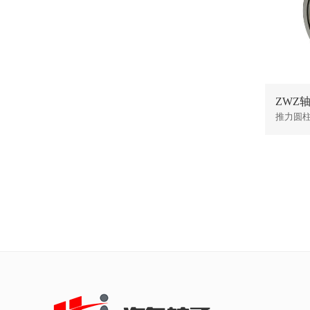
ZWZ轴承
推力圆