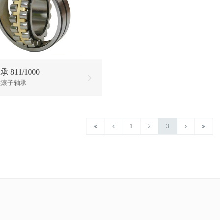
 811/1000
柱滚子轴承
1
2
3