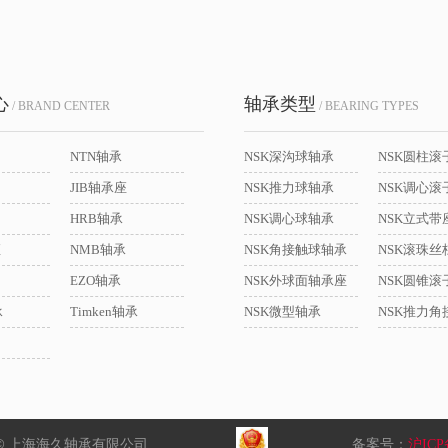
心
轴承类型
/ BRAND CENTER
/ BEARING TYPES
NTN轴承
NSK深沟球轴承
NSK圆柱滚
JIB轴承座
NSK推力球轴承
NSK调心滚
HRB轴承
NSK调心球轴承
座
NMB轴承
NSK角接触球轴承
NSK滚珠丝
EZO轴承
NSK外球面轴承座
NSK圆锥滚
承
Timken轴承
NSK微型轴承
© 上海海久轴承有限公司
备案号：
沪ICP