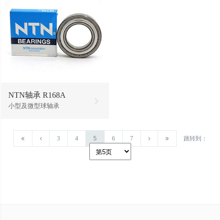
NTN轴承 R168A
小型及微型球轴承
3
4
5
6
7
跳转到：