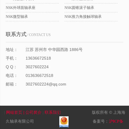
NSK外球面轴承座
NSK圆锥滚子轴承
NSK微型轴承
NSK推力角接触球轴承
联系方式
/ CONTACT US
地址：
江苏 苏州市 中华园西路 1886号
手机：
13636672518
Q Q：
3027602224
电话：
013636672518
邮箱：
3027602224@qq.com
版权所有 © 上海海
| 网站首页
| 公司简介
| 联系我们
久轴承有限公司
备案号：
沪ICP备