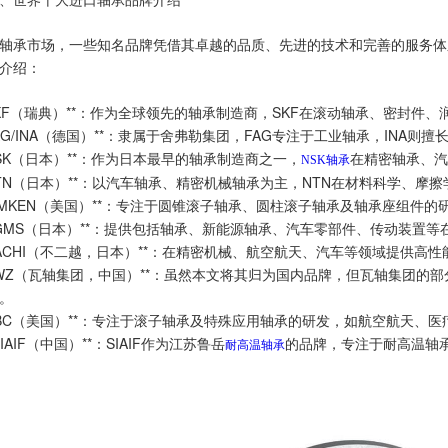
轴承市场，一些知名品牌凭借其卓越的品质、先进的技术和完善的服务体
介绍：
**SKF（瑞典）**：作为全球领先的轴承制造商，SKF在滚动轴承、密封
**FAG/INA（德国）**：隶属于舍弗勒集团，FAG专注于工业轴承，IN
**NSK（日本）**：作为日本最早的轴承制造商之一，
在精密轴承、汽
NSK轴承
**NTN（日本）**：以汽车轴承、精密机械轴承为主，NTN在材料科学、
**TIMKEN（美国）**：专注于圆锥滚子轴承、圆柱滚子轴承及轴承座组
**AGMS（日本）**：提供包括轴承、新能源轴承、汽车零部件、传动装
**NACHI（不二越，日本）**：在精密机械、航空航天、汽车等领域提供
**ZWZ（瓦轴集团，中国）**：虽然本文将其归为国内品牌，但瓦轴集团
。
**RBC（美国）**：专注于滚子轴承及特殊应用轴承的研发，如航空航天、
IAIF
（中国）**：
SIAIF
作为江苏鲁岳
的品牌，专注于耐高温轴
耐高温轴承