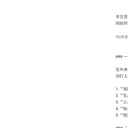
本文旨
间的对
#日本进
###
近年来
功打入
1. 
2. 
3. 
4. 
5. 
###